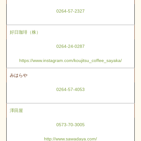
0264-57-2327
好日珈琲（株）
0264-24-0287
https://www.instagram.com/koujitsu_coffee_sayaka/
みはらや
0264-57-4053
澤田屋
0573-70-3005
http://www.sawadaya.com/