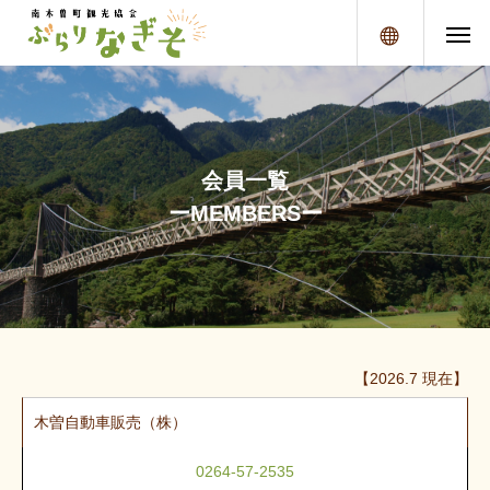
メニュー
会
員
一
覧
ー
M
E
M
B
E
R
S
ー
【2026.7 現在】
木曽自動車販売（株）
0264-57-2535