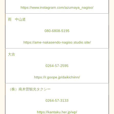
https://www.instagram.com/azumaya_nagiso/
雨 中山道
080-6808-5195
https://ame-nakasendo-nagiso.studio.site/
大吉
0264-57-2595
https://r.goope.jp/daikichiinn/
（株）南木曽観光タクシー
0264-57-3133
https://kantaku.her.jp/wp/