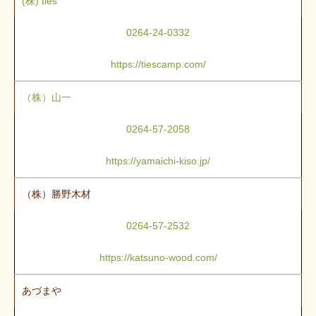
(株) ties
0264-24-0332
https://tiescamp.com/
（株）山一
0264-57-2058
https://yamaichi-kiso.jp/
（株）勝野木材
0264-57-2532
https://katsuno-wood.com/
あづまや