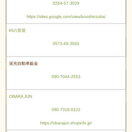
0264-57-3029
https://sites.google.com/view/kooshinzuka/
峠の茶屋
0573-69-3550
栄光自動車鈑金
090-7044-2553
OBARA JUN
090-7319-0222
https://obarajun.shopinfo.jp/