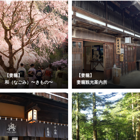
【妻籠】
【妻籠】
和（なごみ）〜きもの〜
妻籠観光案内所