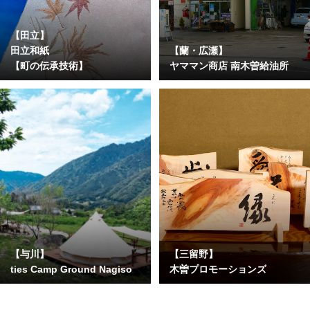
【田立】
田立和紙
【蘭・広瀬】
【町の伝承技術】
ヤママン商店 南木曽給油所
【与川】
【三留野】
ties Camp Ground Nagiso
木曽プロモーションズ