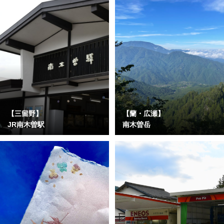
【三留野】
【蘭・広瀬】
JR南木曽駅
南木曽岳