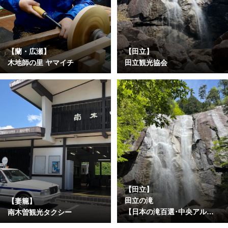
【蘭・広瀬】
【田立】
木地師の里 ヤマイチ
田立観光協会
【田立】
田立の滝
【妻籠】
【日本の滝百選･中央アルプ
南木曽観光タクシー
ス国定公園】