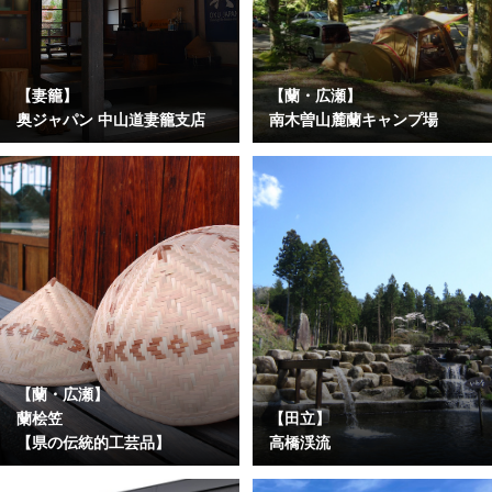
【妻籠】
【蘭・広瀬】
奥ジャパン 中山道妻籠支店
南木曽山麓蘭キャンプ場
【蘭・広瀬】
蘭桧笠
【田立】
【県の伝統的工芸品】
高橋渓流