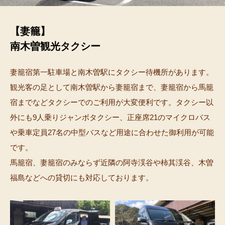
【妻籠】
南木曽観光タクシー
妻籠宿第一駐車場と南木曽駅にタクシー待機所があります。
観光客の足として南木曽駅から妻籠宿まで、妻籠宿から馬籠
宿までなどタクシーでのご利用が大変便利です。タクシー以
外にも9人乗りジャンボタクシー、正座席21のマイクロバス
や乗車定員27名の中型バスなど用途に合わせた御利用が可能
です。
馬籠宿、妻籠宿のみならず近隣の阿寺渓谷や柿其渓谷、木曽
福島などへの貸切にも対応しております。