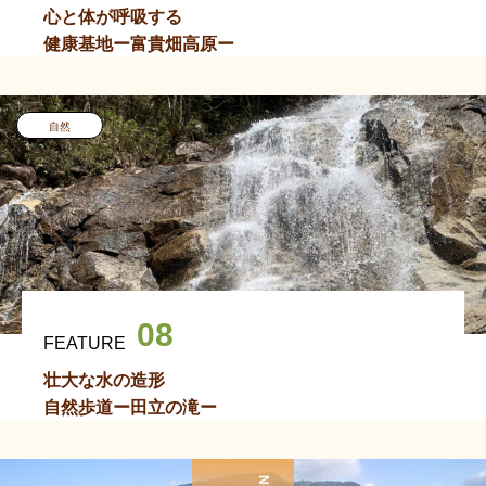
心と体が呼吸する
健康基地ー富貴畑高原ー
自然
08
FEATURE
壮大な水の造形
自然歩道ー田立の滝ー