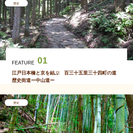
歴史
01
FEATURE
江戸日本橋と京を結ぶ 百三十五里三十四町の道
歴史街道ー中山道ー
歴史