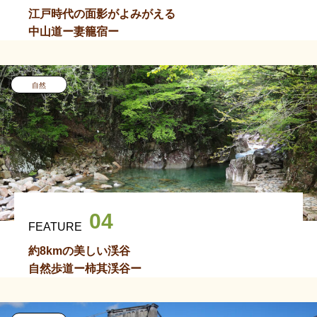
江戸時代の面影がよみがえる
中山道ー妻籠宿ー
自然
04
FEATURE
約8kmの美しい渓谷
自然歩道ー柿其渓谷ー