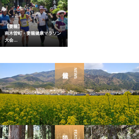
【妻籠】
南木曽町・妻籠健康マラソン
大会
【6月第1日曜日】
NEWS
FEATURE