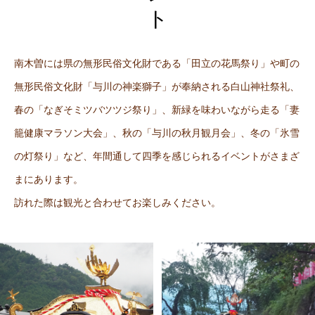
南木曽には県の無形民俗文化財である「田立の花馬祭り」や町の
無形民俗文化財「与川の神楽獅子」が奉納される白山神社祭礼、
春の「なぎそミツバツツジ祭り」、新緑を味わいながら走る「妻
籠健康マラソン大会」、秋の「与川の秋月観月会」、冬の「氷雪
の灯祭り」など、年間通して四季を感じられるイベントがさまざ
まにあります。
訪れた際は観光と合わせてお楽しみください。