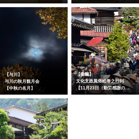
【妻籠】
【与川】
文化文政風俗絵巻之行列
与川の秋月観月会
【11月23日（勤労感謝の
【中秋の名月】
日）】