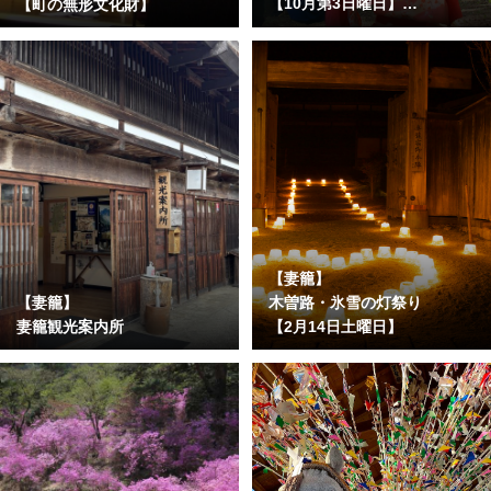
【10月第3日曜日】
【町の無形文化財】
※2025年度は第４日曜日
【妻籠】
【妻籠】
木曽路・氷雪の灯祭り
妻籠観光案内所
【2月14日土曜日】