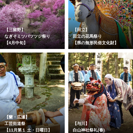
【三留野】
【田立】
なぎそミツバツツジ祭り
田立の花馬祭り
【4月中旬】
【県の無形民俗文化財】
【蘭・広瀬】
工芸街道祭
【与川】
【11月第１ 土・日曜日】
白山神社祭礼(春)