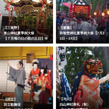
【三留野】
【妻籠】
東山神社夏季例大祭
和智埜神社夏季例大祭【7月2
【７月海の日の前の土日】※
3日～24日】
【与川】
【田立】
白山神社祭礼（秋）
田立歌舞伎