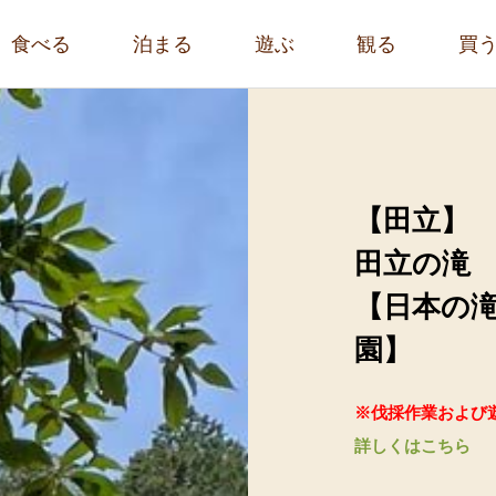
食べる
泊まる
遊ぶ
観る
買
【田立】
田立の滝
【日本の滝
園】
※伐採作業および
詳しくはこちら