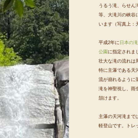
うるう滝、らせん
等、大滝川の峡谷
います（写真上：
平成2年に
日本の滝
公園
に指定されま
壮大な滝の流れは
特に主瀑である天
流が崩れるように
滝を神聖視し、雨
頷けます。
主瀑の天河滝まで
軽登山です。トレ