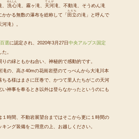
せんしん
てんが
滝、
洗心
滝、霧ヶ滝、
天河
滝、不動滝、そうめん滝
ただち
にかかる無数の瀑布を総称して「
田立
の滝」と呼んで
天河滝）。
百選
に認定され、2020年3月27日
中央アルプス国定
した。
周りの緑ともかね合い、神秘的で感動的です。
河滝の、高さ40mの花崗岩壁のてっぺんから大滝川本
落ちる様はまさに圧巻で、かつて里人たちがこの天河
乞い神事を奉るとき以外は登らなかったというのにも
は１時間、不動岩展望台まではそこから更に１時間の
ッキング装備をご用意の上、お越しください。