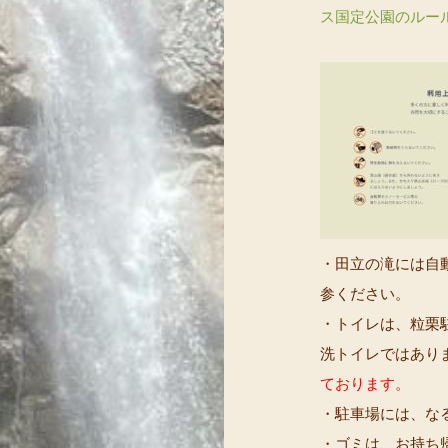
ス国定公園のルー
・田立の滝には自
参ください。
・トイレは、粒栗
洗トイレではあり
ております。
・駐車場には、な
・ゴミは、お持ち