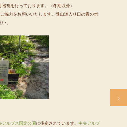
月巡視を行っております。（冬期以外）
円にご協力をお願いいたします。登山道入り口の青のポ
さい。
】
央アルプス国定公園
に指定されています。
中央アルプ