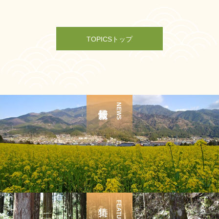
TOPICSトップ
NEWS
FEATURE