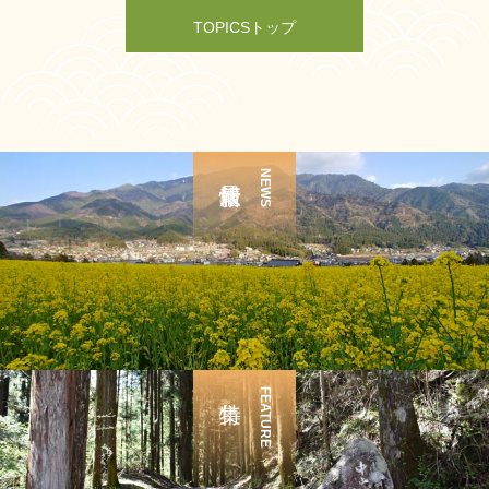
TOPICSトップ
NEWS
FEATURE