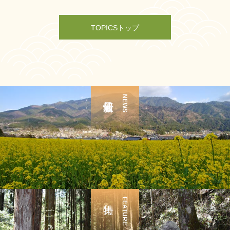
TOPICSトップ
NEWS
FEATURE