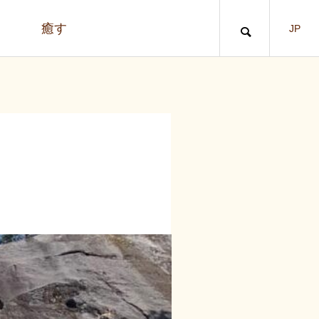
う
癒す
JP