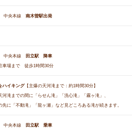
海 中央本線
南木曽駅出発
海 中央本線
田立駅 降車
駐車場まで 徒歩1時間30分
をハイキング
【主爆の天河滝まで：約1時間30分】
天河滝までの間に「らせん滝」「洗心滝」「霧ヶ滝」、
の先に「不動滝」「龍ヶ瀬」など見どころある滝が続きます。
海 中央本線
田立駅 乗車