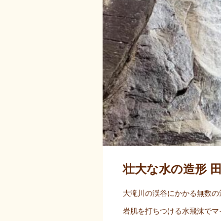
壮大な水の造形 
大滝川の渓谷にかかる無数の
岩肌を打ちつける水飛沫でマ