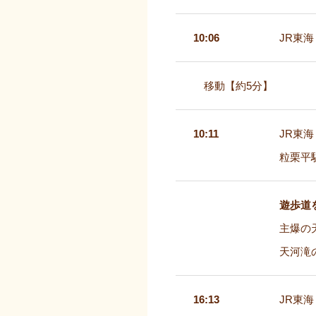
10:06
JR東
移動【約5分】
10:11
JR東
粒栗平
遊歩道
主爆の
天河滝
16:13
JR東