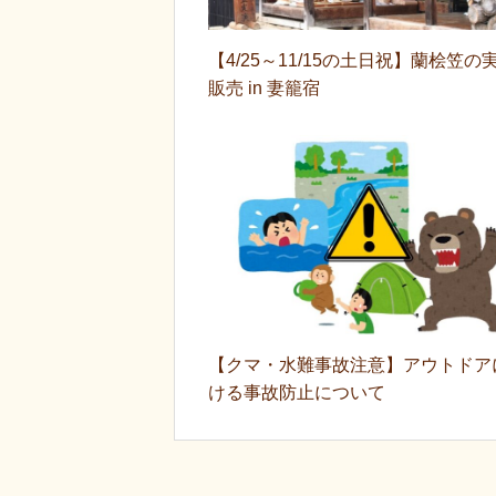
【4/25～11/15の土日祝】蘭桧笠の
販売 in 妻籠宿
【クマ・水難事故注意】アウトドア
ける事故防止について