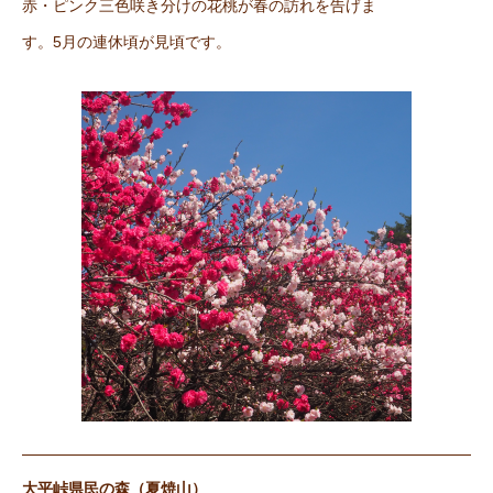
赤・ピンク三色咲き分けの花桃が春の訪れを告げま
す。5月の連休頃が見頃です。
大平峠県民の森（夏焼山）