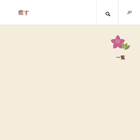
う
癒す
JP
一覧